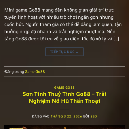
Mini game Go88 mang đến không gian giải trí trực
tuyến linh hoạt với nhiều trò chơi ngắn gọn nhưng
cuốn hút. Người tham gia có thể dễ dàng làm quen, tận
hưởng nhịp độ nhanh và trải nghiệm mượt mà. Nền
tảng Go88 được tối ưu về giao diện, tốc độ xử lý và […]
TIẾP TỤC ĐỌC
→
Đăng trong
Game Go88
GAME GO88
Sơn Tinh Thuỷ Tinh Go88 – Trải
Nghiệm Nổ Hũ Thần Thoại
ĐĂNG VÀO
THÁNG 3 22, 2026
BỞI
SEO