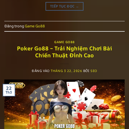
TIẾP TỤC ĐỌC
→
Đăng trong
Game Go88
GAME GO88
Poker Go88 – Trải Nghiệm Chơi Bài
Chiến Thuật Đỉnh Cao
ĐĂNG VÀO
THÁNG 3 22, 2026
BỞI
SEO
22
Th3