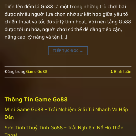
Tiến lên đếm lá Go88 là một trong những trò chơi bài
được nhiều người lựa chọn nhờ sự kết hợp giữa yếu tố
chiến thuật và tốc độ xử lý linh hoạt. Với nền tảng Go88
được tối ưu hóa, người chơi có thể dễ dàng tiếp cận,
nâng cao kỹ năng và tận […]
TIẾP TỤC ĐỌC
→
Đăng trong
Game Go88
1
Bình luận
Thông Tin Game Go88
Mini Game Go88 – Trải Nghiệm Giải Trí Nhanh Và Hấp
Dẫn
Sơn Tinh Thuỷ Tinh Go88 – Trải Nghiệm Nổ Hũ Thần
Thoại