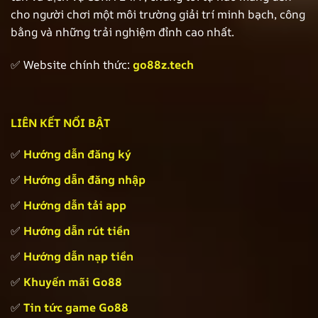
cho người chơi một môi trường giải trí minh bạch, công
bằng và những trải nghiệm đỉnh cao nhất.
✅ Website chính thức:
go88z.tech
LIÊN KẾT NỔI BẬT
✅
Hướng dẫn đăng ký
✅
Hướng dẫn đăng nhập
✅
Hướng dẫn tải app
✅
Hướng dẫn rút tiền
✅
Hướng dẫn nạp tiền
✅
Khuyến mãi Go88
✅
Tin tức game Go88