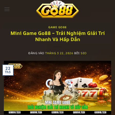
Bỏ
qua
nội
dung
GAME GO88
Mini Game Go88 – Trải Nghiệm Giải Trí
Nhanh Và Hấp Dẫn
ĐĂNG VÀO
THÁNG 3 22, 2026
BỞI
SEO
22
Th3