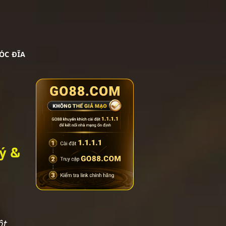
ÓC ĐĨA
ý &
ột