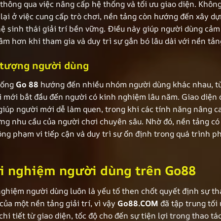
thông qua việc nâng cấp hệ thống và tối ưu giao diện. Không
lại ở việc cung cấp trò chơi, nền tảng còn hướng đến xây d
ệ sinh thái giải trí bền vững. Điều này giúp người dùng cảm
âm hơn khi tham gia và duy trì sự gắn bó lâu dài với nền tản
 tượng người dùng
hống
Go 88
hướng đến nhiều nhóm người dùng khác nhau, t
 mới bắt đầu đến người có kinh nghiệm lâu năm. Giao diện
giúp người mới dễ làm quen, trong khi các tính năng nâng c
ng nhu cầu của người chơi chuyên sâu. Nhờ đó, nền tảng có
ng phạm vi tiếp cận và duy trì sự ổn định trong quá trình p
ải nghiệm người dùng trên Go88
nghiệm người dùng luôn là yếu tố then chốt quyết định sự t
của một nền tảng giải trí, vì vậy
Go88.COM
đã tập trung tối
chi tiết từ giao diện, tốc độ cho đến sự tiện lợi trong thao tá