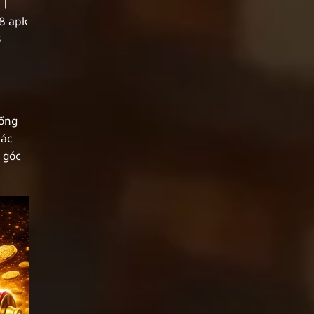
 |
8 apk
8
tổng
hác
 góc