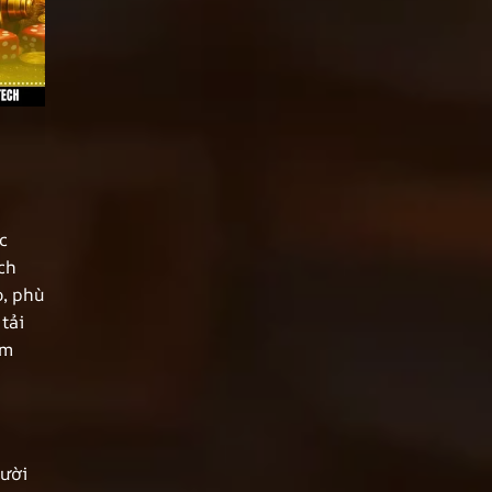
c
ích
o, phù
tải
ệm
gười