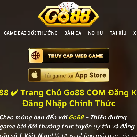
GAME BÀI ĐỔI THƯỞNG
BẮN CÁ
NỔ HŨ
TÀI XỈU
X
88 ✔️ Trang Chủ Go88 COM Đăng K
Đăng Nhập Chính Thức
Chào mừng bạn đến với
Go88
– Thiên đường
game bài đổi thưởng trực tuyến uy tín và đẳng
cấp số 1 Việt Nam!
Vượt xa những giới hạn của m