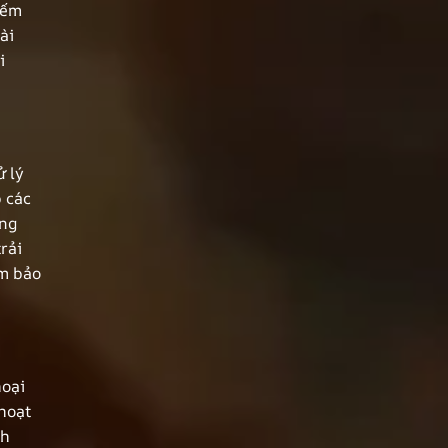
iếm
ài
i
ử lý
p các
ọng
rải
ảm bảo
hoại
 hoạt
ch