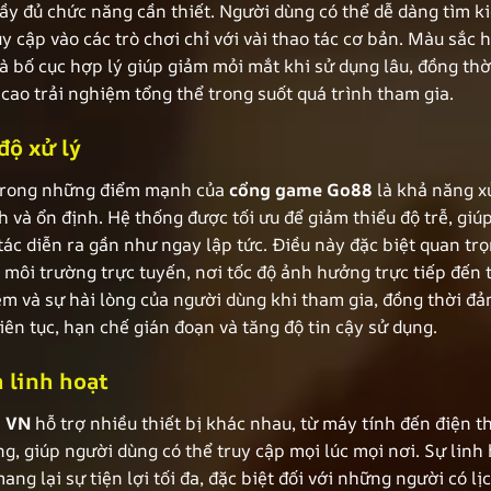
ầy đủ chức năng cần thiết. Người dùng có thể dễ dàng tìm k
uy cập vào các trò chơi chỉ với vài thao tác cơ bản. Màu sắc h
à bố cục hợp lý giúp giảm mỏi mắt khi sử dụng lâu, đồng thờ
cao trải nghiệm tổng thể trong suốt quá trình tham gia.
độ xử lý
trong những điểm mạnh của
cổng game
Go88
là khả năng x
 và ổn định. Hệ thống được tối ưu để giảm thiểu độ trễ, giú
tác diễn ra gần như ngay lập tức. Điều này đặc biệt quan tr
 môi trường trực tuyến, nơi tốc độ ảnh hưởng trực tiếp đến t
m và sự hài lòng của người dùng khi tham gia, đồng thời đ
liên tục, hạn chế gián đoạn và tăng độ tin cậy sử dụng.
 linh hoạt
8
VN
hỗ trợ nhiều thiết bị khác nhau, từ máy tính đến điện t
ng, giúp người dùng có thể truy cập mọi lúc mọi nơi. Sự linh
ang lại sự tiện lợi tối đa, đặc biệt đối với những người có lị