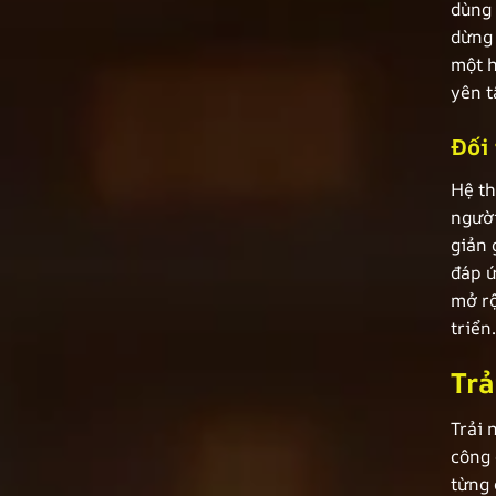
dùng 
dừng 
một h
yên t
Đối
Hệ t
người
giản 
đáp ứ
mở rộ
triển.
Tr
Trải 
công 
từng 