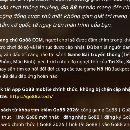
sân chơi thông thường,
Go 88
tự hào mang đến ch
cộng đồng cược thủ một không gian giải trí mang
tầm cỡ quốc tế ngay trên màn hình của bạn.
rang chủ Go88 COM
, người chơi sẽ được đắm chìm trong kh
trò chơi đồ sộ và liên tục được cập nhật. Dù bạn là người đ
 ván đấu trí căng não tại sảnh
Game Bài truyền thống
(Ti
Phỏm, Mậu Binh), yêu thích nhịp độ nghẹt thở của
Tài Xỉu, X
 hay săn tìm cơ hội đổi đời cùng các tựa game
Nổ Hũ
Jackpot 
o 88
đều đáp ứng hoàn hảo.
nk tải App Go88 mobile chính thức, không bị chặn cập nh
026:
https://go88z.tech/
 sách từ khóa tìm kiếm Go88 2026:
cổng game Go88 | Go
 thức | link Go88 mới nhất | đăng nhập Go88 | đăng ký Go
web chính thức | Go88 2026 | link tải Go88 | vào Go88 an