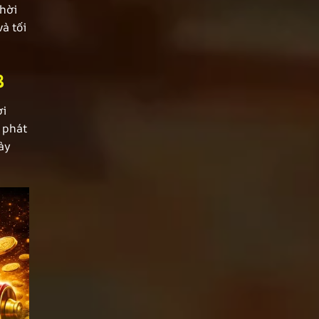
thời
à tối
8
ời
 phát
ày