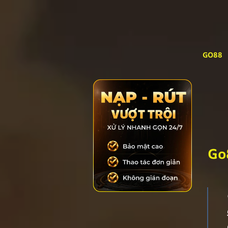
Bỏ
qua
nội
dung
GO88
Go