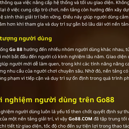
thông qua việc nâng cấp hệ thống và tối ưu giao diện. Không
lại ở việc cung cấp trò chơi, nền tảng còn hướng đến xây d
ệ sinh thái giải trí bền vững. Điều này giúp người dùng cảm
âm hơn khi tham gia và duy trì sự gắn bó lâu dài với nền tản
 tượng người dùng
hống
Go 88
hướng đến nhiều nhóm người dùng khác nhau, t
 mới bắt đầu đến người có kinh nghiệm lâu năm. Giao diện
giúp người mới dễ làm quen, trong khi các tính năng nâng c
ng nhu cầu của người chơi chuyên sâu. Nhờ đó, nền tảng có
ng phạm vi tiếp cận và duy trì sự ổn định trong quá trình p
ải nghiệm người dùng trên Go88
nghiệm người dùng luôn là yếu tố then chốt quyết định sự t
của một nền tảng giải trí, vì vậy
Go88.COM
đã tập trung tối
chi tiết từ giao diện, tốc độ cho đến sự tiện lợi trong thao tá