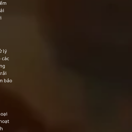
iếm
ài
i
ử lý
p các
ọng
rải
ảm bảo
hoại
 hoạt
ch