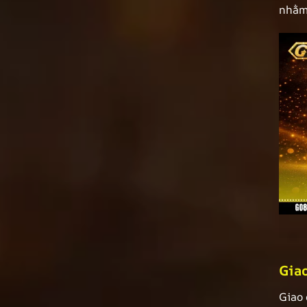
nhằm 
Giao
Giao