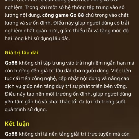
nghiệm. Trong khi một số hệ thống tập trung vào số
lượng nội dung,
cổng game
Go 88
chú trọng vào chất
lượng và sự ổn định. Điều này giúp người dùng có trải
nghiệm nhất quán hơn, giảm thiểu lỗi và tăng mức độ
hài lòng khi sử dụng lâu dài.
Giá trị lâu dài
Go88
không chỉ tập trung vào trải nghiệm ngắn hạn mà
còn hướng đến giá trị lâu dài cho người dùng. Việc liên
tục cải tiến công nghệ, cập nhật nội dung và nâng cao
dịch vụ giúp nền tảng duy trì sự phát triển bền vững.
Điều này tạo nên môi trường ổn định, giúp người dùng
yên tâm gắn bó và khai thác tối đa lợi ích trong suốt
quá trình sử dụng.
Kết luận
Go88
không chỉ là nền tảng giải trí trực tuyến mà còn