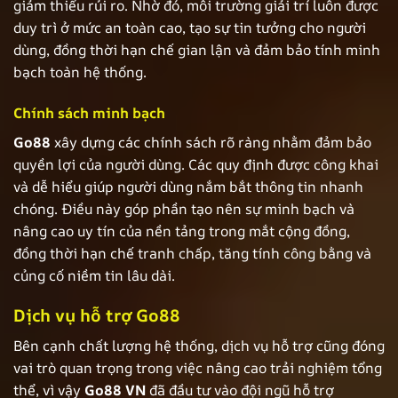
giảm thiểu rủi ro. Nhờ đó, môi trường giải trí luôn được
duy trì ở mức an toàn cao, tạo sự tin tưởng cho người
dùng, đồng thời hạn chế gian lận và đảm bảo tính minh
bạch toàn hệ thống.
Chính sách minh bạch
Go88
xây dựng các chính sách rõ ràng nhằm đảm bảo
quyền lợi của người dùng. Các quy định được công khai
và dễ hiểu giúp người dùng nắm bắt thông tin nhanh
chóng. Điều này góp phần tạo nên sự minh bạch và
nâng cao uy tín của nền tảng trong mắt cộng đồng,
đồng thời hạn chế tranh chấp, tăng tính công bằng và
củng cố niềm tin lâu dài.
Dịch vụ hỗ trợ Go88
Bên cạnh chất lượng hệ thống, dịch vụ hỗ trợ cũng đóng
vai trò quan trọng trong việc nâng cao trải nghiệm tổng
thể, vì vậy
Go88 VN
đã đầu tư vào đội ngũ hỗ trợ