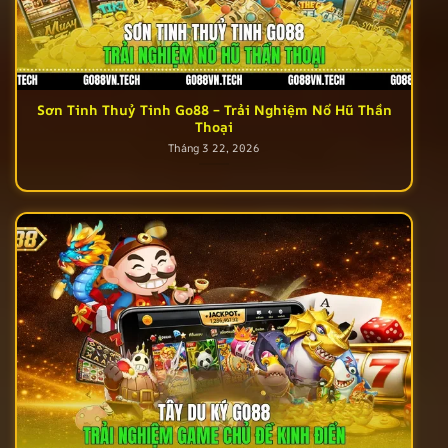
Sơn Tinh Thuỷ Tinh Go88 – Trải Nghiệm Nổ Hũ Thần
Thoại
Tháng 3 22, 2026