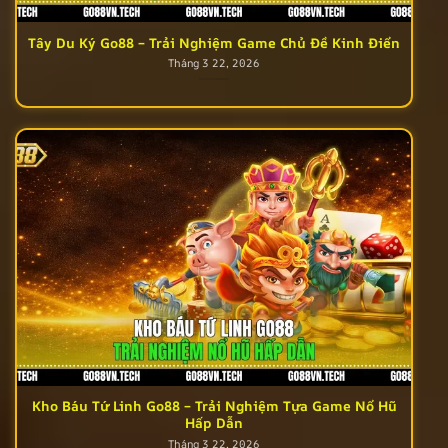
Tây Du Ký Go88 – Trải Nghiệm Game Chủ Đề Kinh Điển
Tháng 3 22, 2026
Kho Báu Tứ Linh Go88 – Trải Nghiệm Tựa Game Nổ Hũ
Hấp Dẫn
Tháng 3 22, 2026