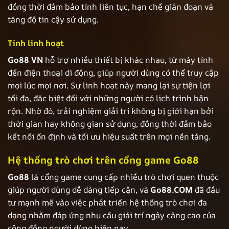
đồng thời đảm bảo tính liên tục, hạn chế gián đoạn và
tăng độ tin cậy sử dụng.
Tính linh hoạt
Go88
VN
hỗ trợ nhiều thiết bị khác nhau, từ máy tính
đến điện thoại di động, giúp người dùng có thể truy cập
mọi lúc mọi nơi. Sự linh hoạt này mang lại sự tiện lợi
tối đa, đặc biệt đối với những người có lịch trình bận
rộn. Nhờ đó, trải nghiệm giải trí không bị giới hạn bởi
thời gian hay không gian sử dụng, đồng thời đảm bảo
kết nối ổn định và tối ưu hiệu suất trên mọi nền tảng.
Hệ thống trò chơi trên cổng game Go88
Go88
là cổng game cung cấp nhiều trò chơi quen thuộc
giúp người dùng dễ dàng tiếp cận, và
Go88.COM
đã đầu
tư mạnh mẽ vào việc phát triển hệ thống trò chơi đa
dạng nhằm đáp ứng nhu cầu giải trí ngày càng cao của
cộng đồng người dùng hiện nay.