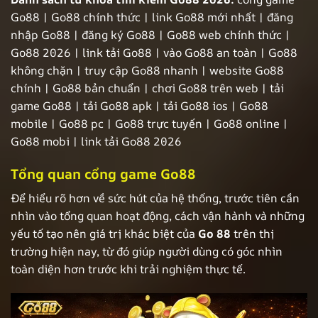
Go88 | Go88 chính thức | link Go88 mới nhất | đăng
nhập Go88 | đăng ký Go88 | Go88 web chính thức |
Go88 2026 | link tải Go88 | vào Go88 an toàn | Go88
không chặn | truy cập Go88 nhanh | website Go88
chính | Go88 bản chuẩn | chơi Go88 trên web | tải
game Go88 | tải Go88 apk | tải Go88 ios | Go88
mobile | Go88 pc | Go88 trực tuyến | Go88 online |
Go88 mobi | link tải Go88 2026
Tổng quan cổng game Go88
Để hiểu rõ hơn về sức hút của hệ thống, trước tiên cần
nhìn vào tổng quan hoạt động, cách vận hành và những
yếu tố tạo nên giá trị khác biệt của
Go 88
trên thị
trường hiện nay, từ đó giúp người dùng có góc nhìn
toàn diện hơn trước khi trải nghiệm thực tế.