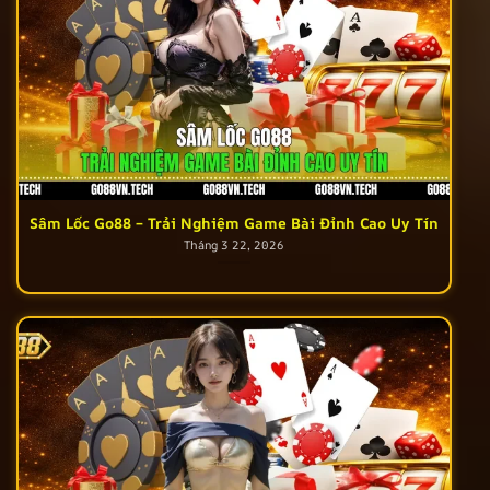
Sâm Lốc Go88 – Trải Nghiệm Game Bài Đỉnh Cao Uy Tín
Tháng 3 22, 2026