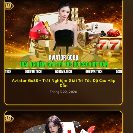
Aviator Go88 – Trải Nghiệm Giải Trí Tốc Độ Cao Hấp
Dẫn
Tháng 3 22, 2026