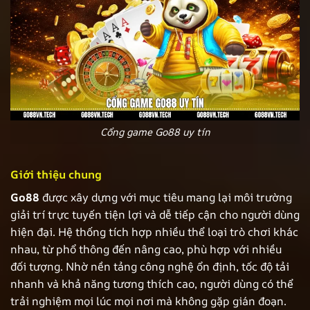
Cổng game Go88 uy tín
Giới thiệu chung
Go88
được xây dựng với mục tiêu mang lại môi trường
giải trí trực tuyến tiện lợi và dễ tiếp cận cho người dùng
hiện đại. Hệ thống tích hợp nhiều thể loại trò chơi khác
nhau, từ phổ thông đến nâng cao, phù hợp với nhiều
đối tượng. Nhờ nền tảng công nghệ ổn định, tốc độ tải
nhanh và khả năng tương thích cao, người dùng có thể
trải nghiệm mọi lúc mọi nơi mà không gặp gián đoạn.