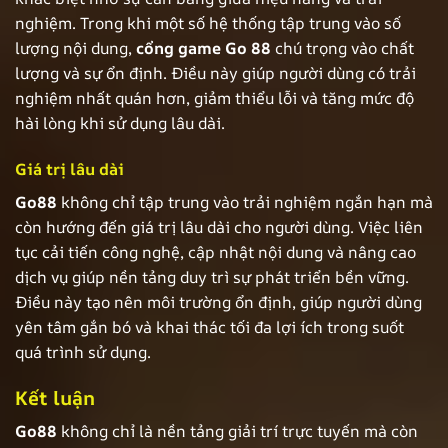
nghiệm. Trong khi một số hệ thống tập trung vào số
lượng nội dung,
cổng game
Go 88
chú trọng vào chất
lượng và sự ổn định. Điều này giúp người dùng có trải
nghiệm nhất quán hơn, giảm thiểu lỗi và tăng mức độ
hài lòng khi sử dụng lâu dài.
Giá trị lâu dài
Go88
không chỉ tập trung vào trải nghiệm ngắn hạn mà
còn hướng đến giá trị lâu dài cho người dùng. Việc liên
tục cải tiến công nghệ, cập nhật nội dung và nâng cao
dịch vụ giúp nền tảng duy trì sự phát triển bền vững.
Điều này tạo nên môi trường ổn định, giúp người dùng
yên tâm gắn bó và khai thác tối đa lợi ích trong suốt
quá trình sử dụng.
Kết luận
Go88
không chỉ là nền tảng giải trí trực tuyến mà còn