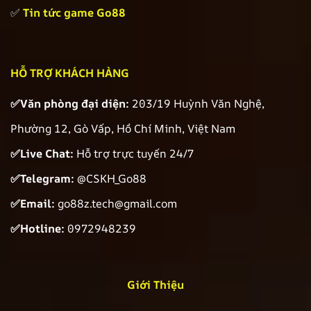
✅
Tin tức game Go88
HỖ TRỢ KHÁCH HÀNG
✅Văn phòng đại diện:
203/19 Huỳnh Văn Nghệ,
Phường 12, Gò Vấp, Hồ Chí Minh, Việt Nam
✅Live Chat:
Hỗ trợ trực tuyến 24/7
✅Telegram:
@CSKH_Go88
✅Email:
go88z.tech@gmail.com
✅Hotline:
0972948239
Giới Thiệu