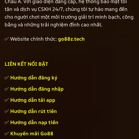
Châu Á. Với giao diện đẳng cấp, hệ thống bảo mật tối
tân và dịch vụ CSKH 24/7, chúng tôi tự hào mang đến
cho người chơi một môi trường giải trí minh bạch, công
bằng và những trải nghiệm đỉnh cao nhất.
✅ Website chính thức:
go88z.tech
LIÊN KẾT NỔI BẬT
✅
Hướng dẫn đăng ký
✅
Hướng dẫn đăng nhập
✅
Hướng dẫn tải app
✅
Hướng dẫn rút tiền
✅
Hướng dẫn nạp tiền
✅
Khuyến mãi Go88