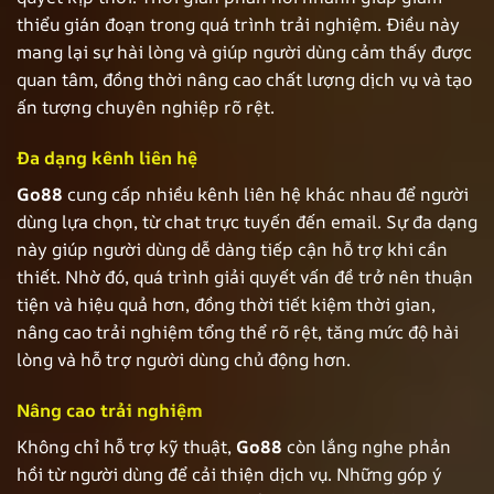
thiểu gián đoạn trong quá trình trải nghiệm. Điều này
mang lại sự hài lòng và giúp người dùng cảm thấy được
quan tâm, đồng thời nâng cao chất lượng dịch vụ và tạo
ấn tượng chuyên nghiệp rõ rệt.
Đa dạng kênh liên hệ
Go88
cung cấp nhiều kênh liên hệ khác nhau để người
dùng lựa chọn, từ chat trực tuyến đến email. Sự đa dạng
này giúp người dùng dễ dàng tiếp cận hỗ trợ khi cần
thiết. Nhờ đó, quá trình giải quyết vấn đề trở nên thuận
tiện và hiệu quả hơn, đồng thời tiết kiệm thời gian,
nâng cao trải nghiệm tổng thể rõ rệt, tăng mức độ hài
lòng và hỗ trợ người dùng chủ động hơn.
Nâng cao trải nghiệm
Không chỉ hỗ trợ kỹ thuật,
Go88
còn lắng nghe phản
hồi từ người dùng để cải thiện dịch vụ. Những góp ý