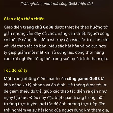
Trải nghiệm mượt mà cùng Go88 hiện đại
Giao diện thân thiện
Giao diện
trang chủ
Go88
được thiết kế theo hướng tối
giản nhưng vẫn đầy đủ chức năng cần thiết. Người dùng
có thể dễ dàng tìm kiếm và truy cập vào các trò chơi chỉ
với vài thao tác cơ bản. Màu sắc hài hòa và bố cục hợp
lý giúp giảm mỏi mắt khi sử dụng lâu, đồng thời nâng
cao trải nghiệm tổng thể trong suốt quá trình tham gia.
Tốc độ xử lý
Một trong những điểm mạnh của
cổng game
Go88
là
khả năng xử lý nhanh và ổn định. Hệ thống được tối ưu
để giảm thiểu độ trễ, giúp các thao tác diễn ra gần như
ngay lập tức. Điều này đặc biệt quan trọng trong môi
trường trực tuyến, nơi tốc độ ảnh hưởng trực tiếp đến
trải nghiệm và sự hài lòng của người dùng khi tham gia,