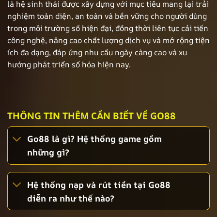
là hệ sinh thái được xây dựng với mục tiêu mang lại trải
nghiệm toàn diện, an toàn và bền vững cho người dùng
trong môi trường số hiện đại, đồng thời liên tục cải tiến
công nghệ, nâng cao chất lượng dịch vụ và mở rộng tiện
ích đa dạng, đáp ứng nhu cầu ngày càng cao và xu
hướng phát triển số hóa hiện nay.
THÔNG TIN THÊM CẦN BIẾT VỀ GO88
Go88 là gì? Hệ thống game gồm
những gì?
Hệ thống nạp và rút tiền tại Go88
diễn ra như thế nào?