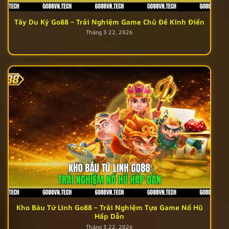
Tây Du Ký Go88 – Trải Nghiệm Game Chủ Đề Kinh Điển
Tháng 3 22, 2026
Kho Báu Tứ Linh Go88 – Trải Nghiệm Tựa Game Nổ Hũ
Hấp Dẫn
Tháng 3 22, 2026