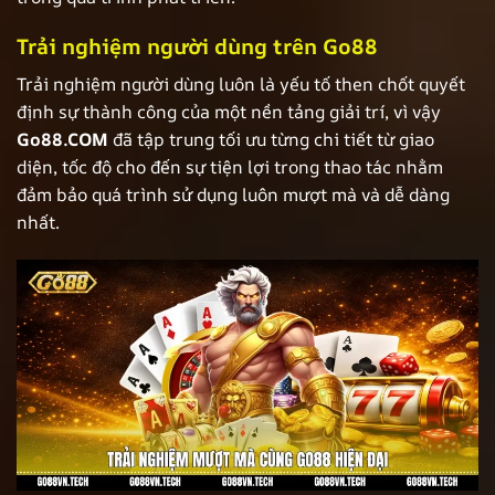
Trải nghiệm người dùng trên Go88
Trải nghiệm người dùng luôn là yếu tố then chốt quyết
định sự thành công của một nền tảng giải trí, vì vậy
Go88.COM
đã tập trung tối ưu từng chi tiết từ giao
diện, tốc độ cho đến sự tiện lợi trong thao tác nhằm
đảm bảo quá trình sử dụng luôn mượt mà và dễ dàng
nhất.