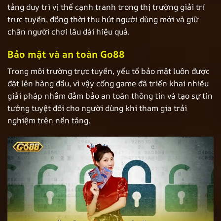
tảng duy trì vị thế cạnh tranh trong thị trường giải trí
trực tuyến, đồng thời thu hút người dùng mới và giữ
chân người chơi lâu dài hiệu quả.
Bảo mật và an toàn Go88
Trong môi trường trực tuyến, yếu tố bảo mật luôn được
đặt lên hàng đầu, vì vậy cổng game đã triển khai nhiều
giải pháp nhằm đảm bảo an toàn thông tin và tạo sự tin
tưởng tuyệt đối cho người dùng khi tham gia trải
nghiệm trên nền tảng.