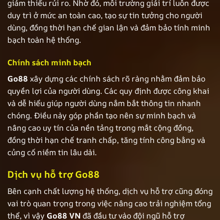
giảm thiểu rủi ro. Nhờ đó, môi trường giải trí luôn được
duy trì ở mức an toàn cao, tạo sự tin tưởng cho người
dùng, đồng thời hạn chế gian lận và đảm bảo tính minh
bạch toàn hệ thống.
Chính sách minh bạch
Go88
xây dựng các chính sách rõ ràng nhằm đảm bảo
quyền lợi của người dùng. Các quy định được công khai
và dễ hiểu giúp người dùng nắm bắt thông tin nhanh
chóng. Điều này góp phần tạo nên sự minh bạch và
nâng cao uy tín của nền tảng trong mắt cộng đồng,
đồng thời hạn chế tranh chấp, tăng tính công bằng và
củng cố niềm tin lâu dài.
Dịch vụ hỗ trợ Go88
Bên cạnh chất lượng hệ thống, dịch vụ hỗ trợ cũng đóng
vai trò quan trọng trong việc nâng cao trải nghiệm tổng
thể, vì vậy
Go88 VN
đã đầu tư vào đội ngũ hỗ trợ