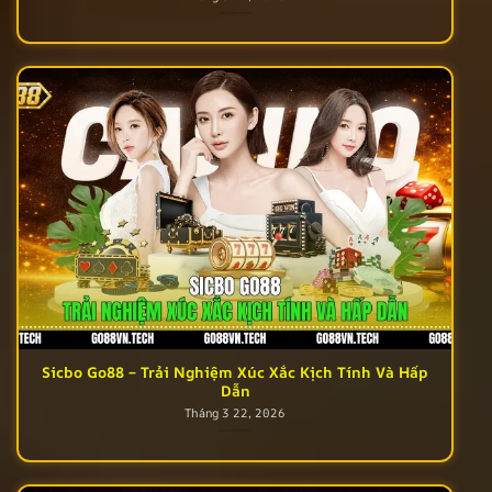
Sicbo Go88 – Trải Nghiệm Xúc Xắc Kịch Tính Và Hấp
Dẫn
Tháng 3 22, 2026