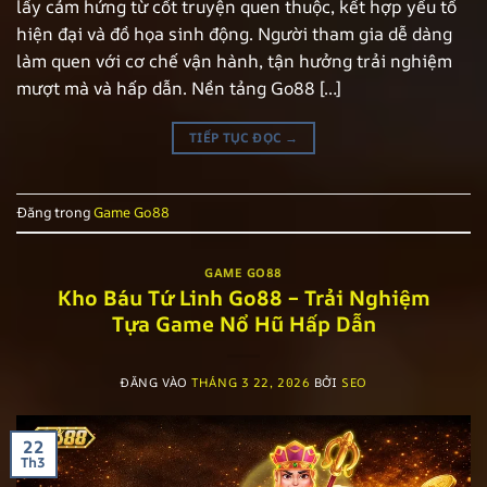
lấy cảm hứng từ cốt truyện quen thuộc, kết hợp yếu tố
hiện đại và đồ họa sinh động. Người tham gia dễ dàng
làm quen với cơ chế vận hành, tận hưởng trải nghiệm
mượt mà và hấp dẫn. Nền tảng Go88 […]
TIẾP TỤC ĐỌC
→
Đăng trong
Game Go88
GAME GO88
Kho Báu Tứ Linh Go88 – Trải Nghiệm
Tựa Game Nổ Hũ Hấp Dẫn
ĐĂNG VÀO
THÁNG 3 22, 2026
BỞI
SEO
22
Th3