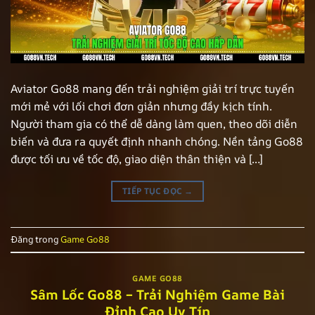
Aviator Go88 mang đến trải nghiệm giải trí trực tuyến
mới mẻ với lối chơi đơn giản nhưng đầy kịch tính.
Người tham gia có thể dễ dàng làm quen, theo dõi diễn
biến và đưa ra quyết định nhanh chóng. Nền tảng Go88
được tối ưu về tốc độ, giao diện thân thiện và […]
TIẾP TỤC ĐỌC
→
Đăng trong
Game Go88
GAME GO88
Sâm Lốc Go88 – Trải Nghiệm Game Bài
Đỉnh Cao Uy Tín