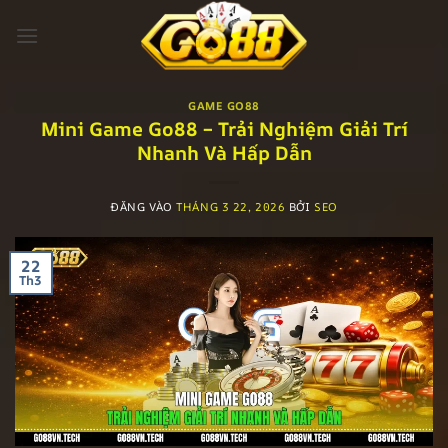
Bỏ
qua
nội
dung
GAME GO88
Mini Game Go88 – Trải Nghiệm Giải Trí
Nhanh Và Hấp Dẫn
ĐĂNG VÀO
THÁNG 3 22, 2026
BỞI
SEO
22
Th3