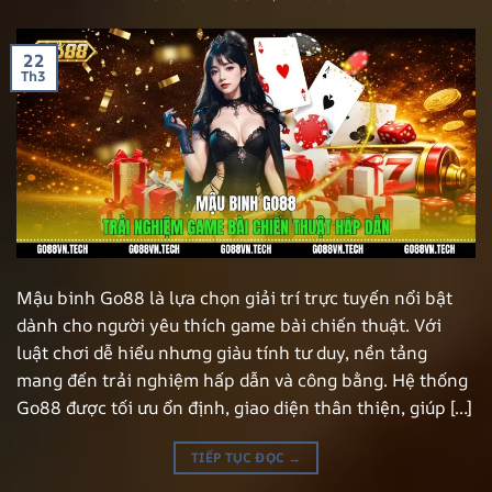
22
Th3
Mậu binh Go88 là lựa chọn giải trí trực tuyến nổi bật
dành cho người yêu thích game bài chiến thuật. Với
luật chơi dễ hiểu nhưng giàu tính tư duy, nền tảng
mang đến trải nghiệm hấp dẫn và công bằng. Hệ thống
Go88 được tối ưu ổn định, giao diện thân thiện, giúp […]
TIẾP TỤC ĐỌC
→